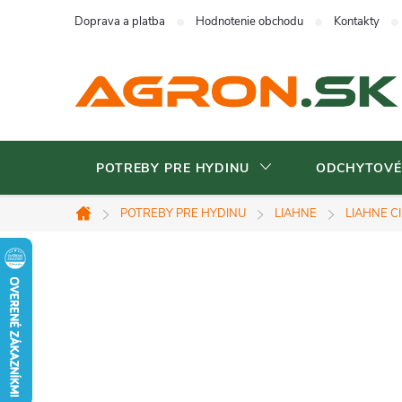
Prejsť
Doprava a platba
Hodnotenie obchodu
Kontakty
na
obsah
POTREBY PRE HYDINU
ODCHYTOVÉ
POTREBY PRE HYDINU
LIAHNE
LIAHNE C
Domov