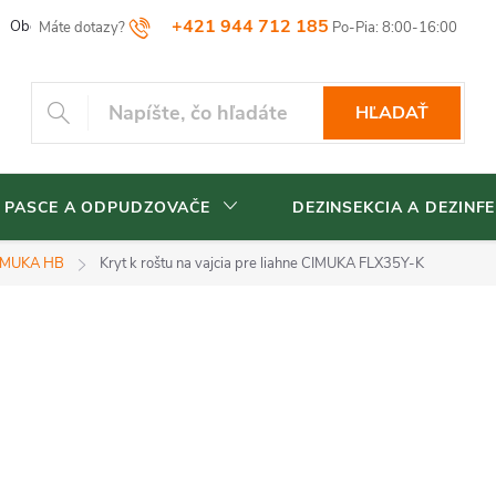
+421 944 712 185
Obchodné podmienky
Reklamačný poriadok
Vrátenia tovaru
HĽADAŤ
 PASCE A ODPUDZOVAČE
DEZINSEKCIA A DEZINFE
IMUKA HB
Kryt k roštu na vajcia pre liahne CIMUKA FLX35Y-K