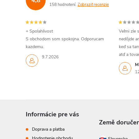
4,8
158 hodnotení
Zobraziť recenzie
+ Spolahlivost
Veľmi zle 
S obchodom som spokojna. Odporucam
nedôjde an
kazdemu.
keď sa tam
atď a tov
9.7.2026
M
1
Z
Informácie pre vás
á
Země doručen
Doprava a platba
p
Hodnotenie obchodu
Slovensko