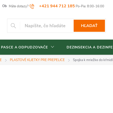
+421 944 712 185
Obchodné podmienky
Reklamačný poriadok
Vrátenia tovaru
HĽADAŤ
 PASCE A ODPUDZOVAČE
DEZINSEKCIA A DEZINFE
E
PLASTOVÉ KLIETKY PRE PREPELICE
Spojka k mriežke do kŕmi