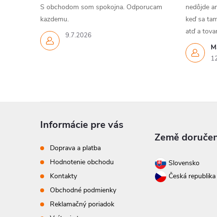
S obchodom som spokojna. Odporucam
nedôjde an
kazdemu.
keď sa tam
atď a tov
9.7.2026
M
1
Z
Informácie pre vás
á
Země doručen
Doprava a platba
p
Hodnotenie obchodu
Slovensko
Kontakty
Česká republik
ä
Obchodné podmienky
t
Reklamačný poriadok