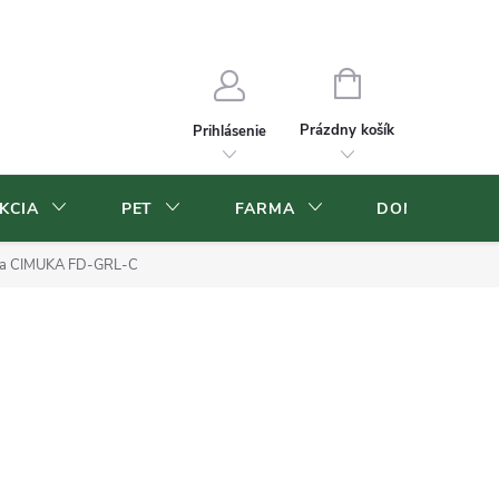
Blog
Veľkoobchod
Moja objednávka
NÁKUPNÝ
KOŠÍK
Prázdny košík
Prihlásenie
KCIA
PET
FARMA
DOMOV A ZÁ
dla CIMUKA FD-GRL-C