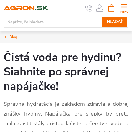
Prejsť
NÁKUPN
KOŠÍK
na
obsah
HĽADAŤ
Blog
Čistá voda pre hydinu?
Siahnite po správnej
napájačke!
Správna hydratácia je základom zdravia a dobrej
znášky hydiny. Napájačka pre sliepky by preto
mala zaistiť stály prístup k čistej a čerstvej vode, a