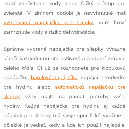
hrozí znečistenie vody alebo ťažký prístup pre
zvieratá. V zimnom období je nevyhnutné mať
vyhrievanú napájačku pre sliepky
, inak hrozí
zamrznutie vody a riziko dehydratácie.
Správne vybraná napájačka pre sliepky výrazne
uľahčí každodennú starostlivosť a podporí zdravie
celého kŕdľa. Či už sa rozhodnete pre klobúkovú
napájačku,
barelovú napájačku
, napájacie vedierko
pre hydinu alebo
automatickú napájačku pre
sliepky
, vždy majte na pamäti potreby vašej
hydiny. Každá napájačka pre hydinu aj každé
náustok pre sliepky má svoje špecifické využitie –
dôležité je vedieť, kedy a kde ich použiť najlepšie.