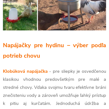
Napájačky pre hydinu – výber podľa
potrieb chovu
Klobúková napájačka
- pre sliepky je osvedčenou
klasikou vhodnou predovšetkým pre malé a
stredné chovy. Vďaka svojmu tvaru efektívne bráni
znečisteniu vody a zároveň umožňuje ľahký prístup
k pitiu aj kurčatám. Jednoduchá údržba a