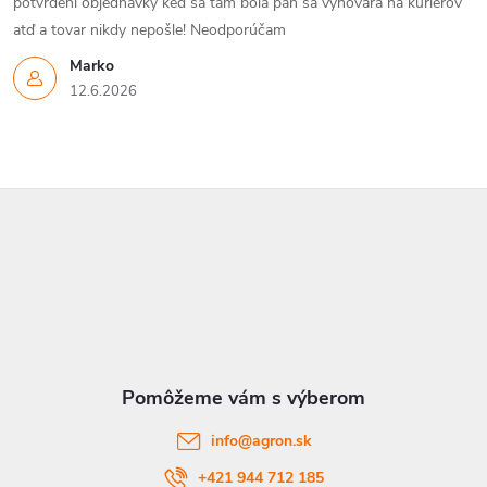
potvrdeni objednávky keď sa tam bola pán sa vyhovára na kuriérov
atď a tovar nikdy nepošle! Neodporúčam
Marko
12.6.2026
Z
á
p
ä
t
info
@
agron.sk
i
+421 944 712 185