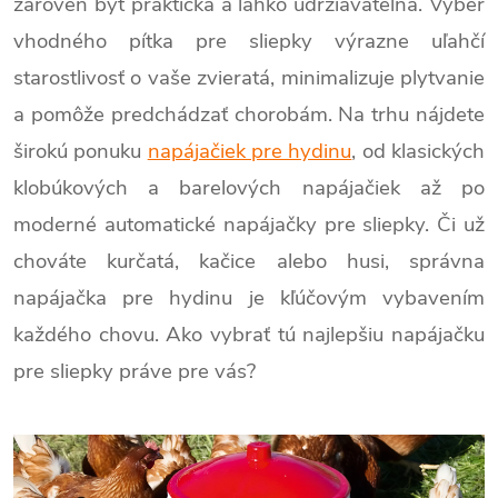
zároveň byť praktická a ľahko udržiavateľná. Výber
vhodného pítka pre sliepky výrazne uľahčí
starostlivosť o vaše zvieratá, minimalizuje plytvanie
a pomôže predchádzať chorobám. Na trhu nájdete
širokú ponuku
napájačiek pre hydinu
, od klasických
klobúkových a barelových napájačiek až po
moderné automatické napájačky pre sliepky. Či už
chováte kurčatá, kačice alebo husi, správna
napájačka pre hydinu je kľúčovým vybavením
každého chovu. Ako vybrať tú najlepšiu napájačku
pre sliepky práve pre vás?