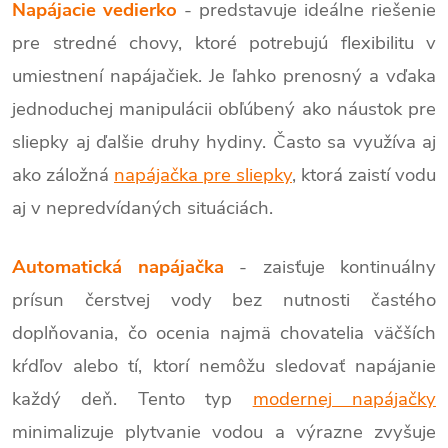
Napájacie vedierko
- predstavuje ideálne riešenie
pre stredné chovy, ktoré potrebujú flexibilitu v
umiestnení napájačiek. Je ľahko prenosný a vďaka
jednoduchej manipulácii obľúbený ako náustok pre
sliepky aj ďalšie druhy hydiny. Často sa využíva aj
ako záložná
napájačka pre sliepky
, ktorá zaistí vodu
aj v nepredvídaných situáciách.
Automatická napájačka
- zaisťuje kontinuálny
prísun čerstvej vody bez nutnosti častého
doplňovania, čo ocenia najmä chovatelia väčších
kŕdľov alebo tí, ktorí nemôžu sledovať napájanie
každý deň. Tento typ
modernej napájačky
minimalizuje plytvanie vodou a výrazne zvyšuje