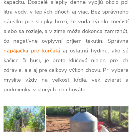
kapacitu. Dospelé sliepky denne vypijú okolo pol
litra vody, v teplých dňoch aj viac. Bez správneho
náustku pre sliepky hrozí, že voda rýchlo znečistí
alebo sa rozleje, a v zime môže dokonca zamrznúť,
čo negatívne ovplyvní príjem tekutín. Správna
napájačka pre kurčatá
aj ostatnú hydinu, ako sú
kačice či husi, je preto kľúčová nielen pre ich
zdravie, ale aj pre celkový výkon chovu. Pri výbere
myslite vždy na veľkosť kŕdľa, vek zvierat a
podmienky, v ktorých ich chováte.