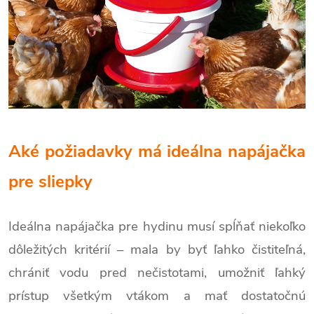
Aké požiadavky má ideálna napájačka
pre sliepky
Ideálna napájačka pre hydinu musí spĺňať niekoľko
dôležitých kritérií – mala by byť ľahko čistiteľná,
chrániť vodu pred nečistotami, umožniť ľahký
prístup všetkým vtákom a mať dostatočnú