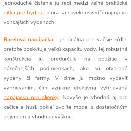
jednoduché čistenie ju radí medzi veľmi praktické
pítka pre hydinu
, ktorá sa skvele osvedčí najmä vo
vonkajších výbehoch.
Barelová napájačka
- je ideálna pre väčšie kŕdle,
pretože poskytuje veľkú kapacitu vody. Jej robustná
konštrukcia ju predurčuje na použitie v
náročnejších podmienkach, ako sú otvorené
výbehy či farmy. V zime ju možno vybaviť
vyhrievaním, čím vznikne efektívna vyhrievaná
napájačka pre sliepky
. Navyše je vhodná aj pre
kačice a husi, pokiaľ zvolíte model s dostatočným
objemom a vhodnou výškou.